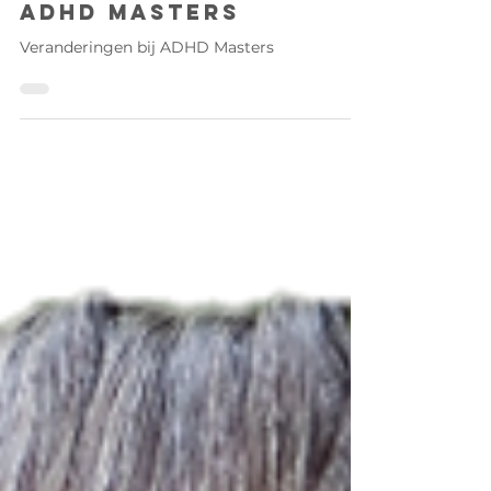
21 jul
2 minuten om te lezen
Veranderingen bij
ADHD Masters
Veranderingen bij ADHD Masters