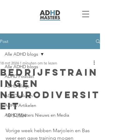
Post
Alle ADHD blogs
18 mrt 2024
1 minuten om te lezen
Alle ADHD blogs
Bedrijfstrain
ADHD Podcast
ingen
ADHD Blogs
Neurodiversit
ADHD column
eit
ADHD Artikelen
ADHD Masters Nieuws en Media
18-3-2024
Vorige week hebben Marjolein en Bas 
weer een gave training mogen 