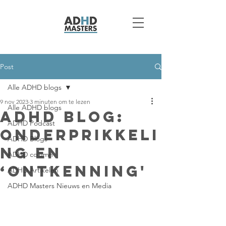
Post
Alle ADHD blogs
9 nov 2023
3 minuten om te lezen
Alle ADHD blogs
ADHD Blog:
ADHD Podcast
Onderprikkeli
ADHD Blogs
ng en
ADHD column
‘ontkenning'
ADHD Artikelen
ADHD Masters Nieuws en Media